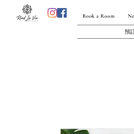
Book a Room
Ne
預