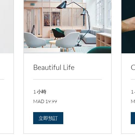
Beautiful Life
C
1 小時
1
19.99
19
MAD 19.99
M
摩
摩
洛
洛
哥
哥
迪
迪
立即預訂
拉
拉
姆
姆