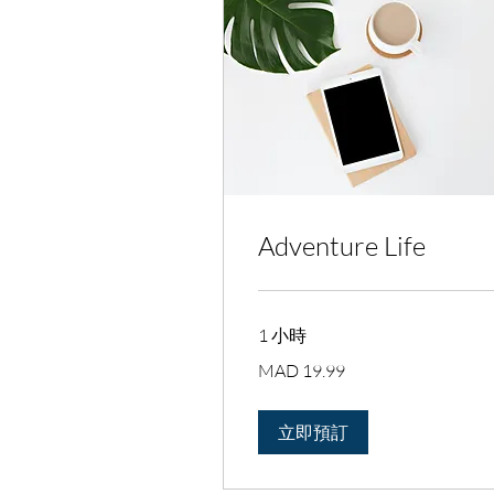
Adventure Life
1 小時
19.99
MAD 19.99
摩
洛
哥
迪
立即預訂
拉
姆