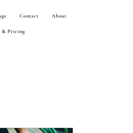
age
Contact
About
s & Pricing